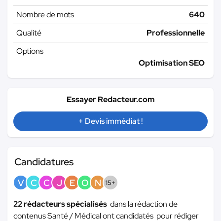
Nombre de mots
640
Qualité
Professionnelle
Options
Optimisation SEO
Essayer Redacteur.com
+ Devis immédiat !
Candidatures
V
C
C
J
E
O
N
15+
22 rédacteurs spécialisés
dans la rédaction de
contenus Santé / Médical ont candidatés pour rédiger