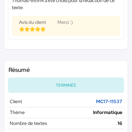
Thomas-86914 a été choisi pour la rédaction de ce
texte.
Avis du client
Merci :)
Résumé
TERMINÉE
Client
MC17-11537
Thème
Informatique
Nombre de textes
16