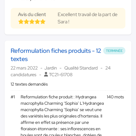
Avis du client
Excellent travail de la part de
Sara !
Reformulation fiches produits - 12
TERMINÉE
textes
22 mars 2022
Jardin
Qualité Standard
24
candidatures
TC21-61708
12 textes demandés
#1
Reformulation fiche produit : Hydrangea
140 mots
macrophylla Charming ‘Sophia’ L'Hydrangea
macrophylla Charming ‘Sophia’ se veut une
des variétés les plus originales d'hortensia. Il
affirme en effet sa présence par une
floraison étonnante : ses inflorescences en
boules sont de couleur blanches, dotées de