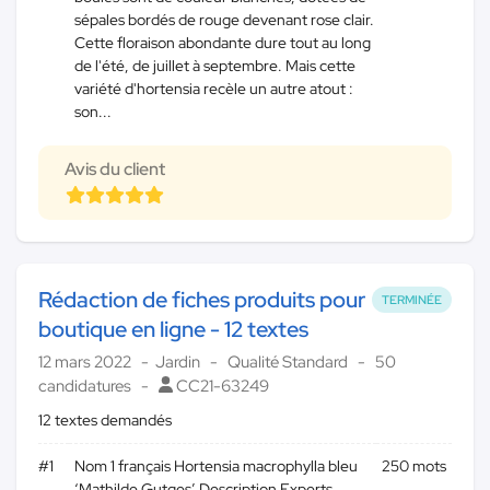
sépales bordés de rouge devenant rose clair.
Cette floraison abondante dure tout au long
de l'été, de juillet à septembre. Mais cette
variété d'hortensia recèle un autre atout :
son...
Avis du client
Rédaction de fiches produits pour
TERMINÉE
boutique en ligne - 12 textes
12 mars 2022
Jardin
Qualité Standard
50
candidatures
CC21-63249
12 textes demandés
#1
Nom 1 français Hortensia macrophylla bleu
250 mots
‘Mathilde Gutges’ Description Experts