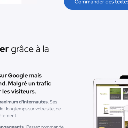
Commander des texte
ier
grâce à la
 sur Google mais
d. Malgré un trafic
 les visiteurs.
e maximum d'internautes
. Ses
der longtemps sur votre site, de
lièrement.
 engageants
! Passez commande