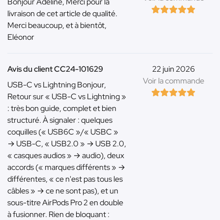
Bonjour Adeline, Merci pour la
livraison de cet article de qualité.
Merci beaucoup, et à bientôt,
Eléonor
Avis du client CC24-101629
22 juin 2026
Voir la commande
USB-C vs Lightning Bonjour,
Retour sur « USB-C vs Lightning »
: très bon guide, complet et bien
structuré. À signaler : quelques
coquilles (« USB6C »/« USBC »
→ USB-C, « USB2.0 » → USB 2.0,
« casques audios » → audio), deux
accords (« marques différents » →
différentes, « ce n'est pas tous les
câbles » → ce ne sont pas), et un
sous-titre AirPods Pro 2 en double
à fusionner. Rien de bloquant :