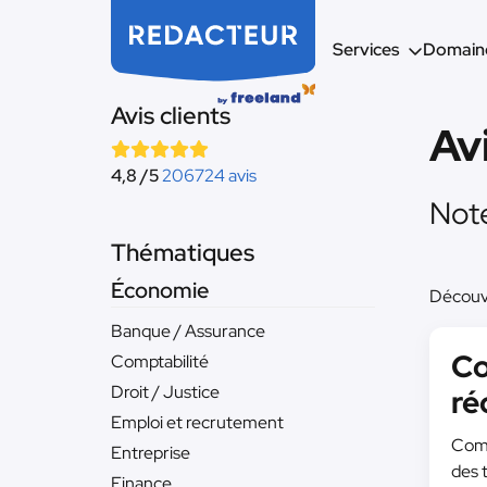
Services
Domaine
Avis clients
Av
4,8 /5
206724 avis
Note
Thématiques
Économie
Découvr
Banque / Assurance
Co
Comptabilité
Droit / Justice
ré
Emploi et recrutement
Comm
Entreprise
des 
Finance