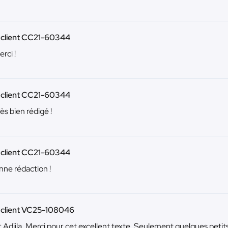
 client CC21-60344
rci !
 client CC21-60344
ès bien rédigé !
 client CC21-60344
nne rédaction !
u client VC25-108046
 Adjila, Merci pour cet excellent texte. Seulement quelques petits 