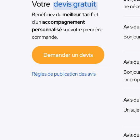
Votre
devis gratuit
ne néce
Bénéficiez du
meilleur tarif
et
d'un
accompagnement
Avis d
personnalisé
sur votre première
Bonjour
commande.
Demander un devis
Avis d
Bonjour
Règles de publication des avis
incompr
Avis du
Un suje
Avis du