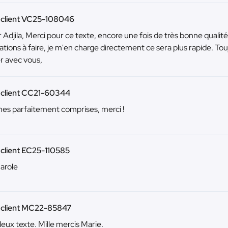
u client VC25-108046
 Adjila, Merci pour ce texte, encore une fois de très bonne qualit
tions à faire, je m'en charge directement ce sera plus rapide. Touj
er avec vous,
 client CC21-60344
es parfaitement comprises, merci !
 client EC25-110585
arole
u client MC22-85847
leux texte. Mille mercis Marie.