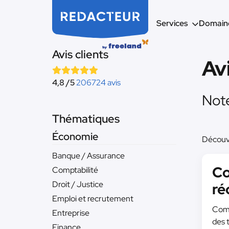
Services
Domaine
Avis clients
Av
4,8 /5
206724 avis
Note
Thématiques
Économie
Découvr
Banque / Assurance
Co
Comptabilité
Droit / Justice
ré
Emploi et recrutement
Comm
Entreprise
des 
Finance