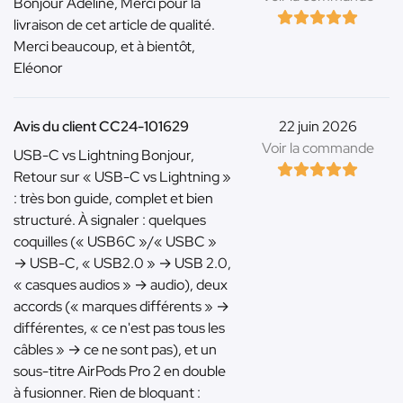
Bonjour Adeline, Merci pour la
livraison de cet article de qualité.
Merci beaucoup, et à bientôt,
Eléonor
Avis du client CC24-101629
22 juin 2026
Voir la commande
USB-C vs Lightning Bonjour,
Retour sur « USB-C vs Lightning »
: très bon guide, complet et bien
structuré. À signaler : quelques
coquilles (« USB6C »/« USBC »
→ USB-C, « USB2.0 » → USB 2.0,
« casques audios » → audio), deux
accords (« marques différents » →
différentes, « ce n'est pas tous les
câbles » → ce ne sont pas), et un
sous-titre AirPods Pro 2 en double
à fusionner. Rien de bloquant :