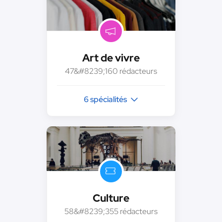
Art de vivre
47&#8239;160 rédacteurs
6 spécialités
Culture
58&#8239;355 rédacteurs