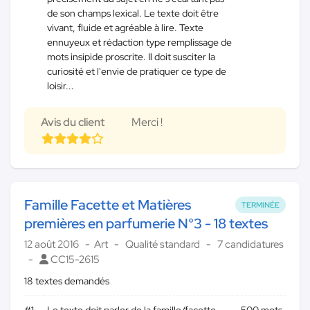
de son champs lexical. Le texte doit être
vivant, fluide et agréable à lire. Texte
ennuyeux et rédaction type remplissage de
mots insipide proscrite. Il doit susciter la
curiosité et l'envie de pratiquer ce type de
loisir...
Avis du client
Merci !
Famille Facette et Matières
TERMINÉE
premières en parfumerie N°3 - 18 textes
12 août 2016
Art
Qualité standard
7 candidatures
CC15-2615
18 textes demandés
#1
Le texte doit parler de la famille/facette
500 mots