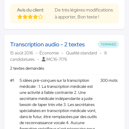
Avis du client
De très légères modifications
à apporter, Bon texte !
Transcription audio - 2 textes
TERMINÉE
15 août 2016
Économie
Qualité standard
8
candidatures
MC16-7176
2 textes demandés
#1
5 idées pré-conçues sur la transcription
300 mots
médicale : 1. La transcription médicale est
une activité à faible contrainte 2. Une
secrétaire médicale indépendante a juste
besoin de taper très vite 3. Les secrétaires
spécialisées en transcription médicale vont,
dans le futur, être remplacées par des outils
de reconnaissance vocale 4. Aucune
formation spécifique n'est nécessaire pour