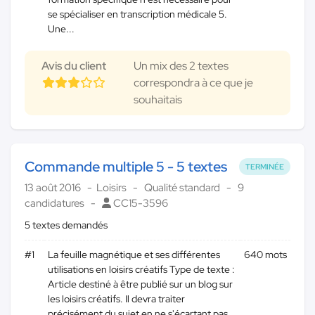
se spécialiser en transcription médicale 5.
Une...
Avis du client
Un mix des 2 textes
correspondra à ce que je
souhaitais
Commande multiple 5 - 5 textes
TERMINÉE
13 août 2016
Loisirs
Qualité standard
9
candidatures
CC15-3596
5 textes demandés
#1
La feuille magnétique et ses différentes
640 mots
utilisations en loisirs créatifs Type de texte :
Article destiné à être publié sur un blog sur
les loisirs créatifs. Il devra traiter
précisément du sujet en ne s'écartant pas