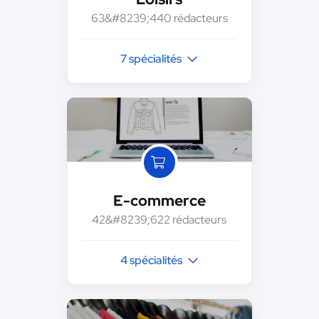
63&#8239;440 rédacteurs
7 spécialités
E-commerce
42&#8239;622 rédacteurs
4 spécialités