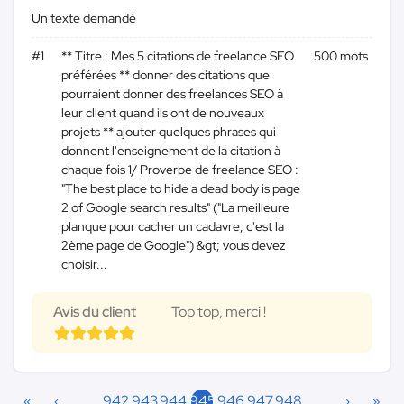
Un texte demandé
#1
** Titre : Mes 5 citations de freelance SEO
500 mots
préférées ** donner des citations que
pourraient donner des freelances SEO à
leur client quand ils ont de nouveaux
projets ** ajouter quelques phrases qui
donnent l'enseignement de la citation à
chaque fois 1/ Proverbe de freelance SEO :
"The best place to hide a dead body is page
2 of Google search results" ("La meilleure
planque pour cacher un cadavre, c'est la
2ème page de Google") &gt; vous devez
choisir...
Avis du client
Top top, merci !
«
‹
…
942
943
944
945
946
947
948
…
›
»