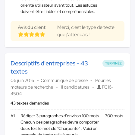
orienté utilisateur avant tout. Les astuces
doivent être fiables et compréhensibles.
Avis du client
Merci, c'est le type de texte
que j'attendais !
Descriptifs d'entreprises - 43
TERMINÉE
textes
06 juin 2016
Communiqué de presse
Pour les
moteurs de recherche
11 candidatures
FC16-
4504
43 textes demandés
#1
Rédiger 3 paragraphes d'environ 100 mots.
300 mots
Chacun des paragraphes devra comporter
deux fois le mot clé "Charpente" . Voici un
exemple de texte utilisé pour la