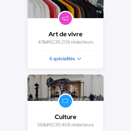
Art de vivre
47&#8239;206 rédacteurs
6 spécialités
Culture
58&#8239;408 rédacteurs